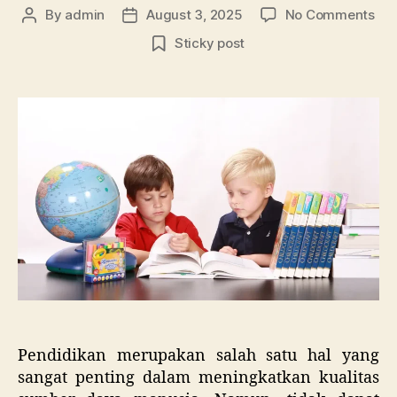
on
By
admin
August 3, 2025
No Comments
Post
Post
Lan
author
date
Sticky post
De
Lan
Pa
Pen
Bea
Pen
Tin
Pendidikan merupakan salah satu hal yang
sangat penting dalam meningkatkan kualitas