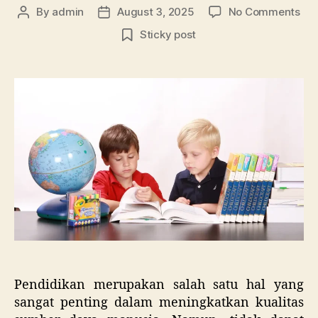
on
By
admin
August 3, 2025
No Comments
Post
Post
Lan
author
date
Sticky post
De
Lan
Pa
Pen
Bea
Pen
Tin
Pendidikan merupakan salah satu hal yang
sangat penting dalam meningkatkan kualitas