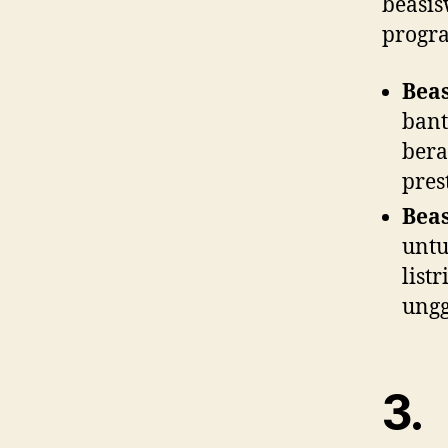
beasi
progra
Bea
ban
ber
pres
Bea
untu
list
ungg
3.