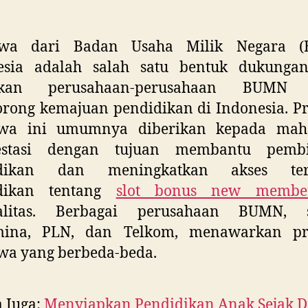
swa dari Badan Usaha Milik Negara 
esia adalah salah satu bentuk dukunga
rikan perusahaan-perusahaan BUMN 
rong kemajuan pendidikan di Indonesia. P
swa ini umumnya diberikan kepada mah
estasi dengan tujuan membantu pemb
idikan dan meningkatkan akses ter
dikan tentang
slot bonus new membe
alitas. Berbagai perusahaan BUMN, s
mina, PLN, dan Telkom, menawarkan p
wa yang berbeda-beda.
 Juga:
Menyiapkan Pendidikan Anak Sejak D