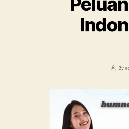
Peluan
Indon
By
a
Post
author