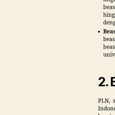
beas
hing
deng
Bea
bea
bea
univ
2.
PLN, s
Indone