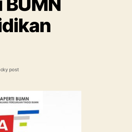
ri BUMN
idikan
icky post
n