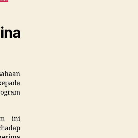
ina
sahaan
epada
rogram
am ini
hadap
enerima