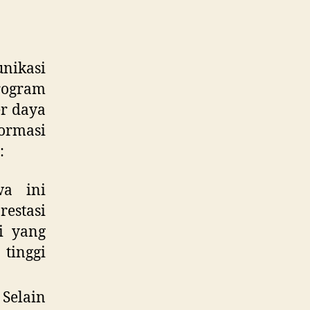
nikasi
rogram
r daya
formasi
:
wa ini
estasi
i yang
tinggi
Selain