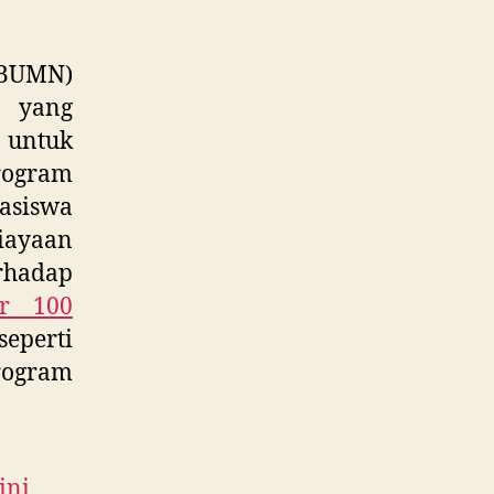
(BUMN)
n yang
untuk
rogram
asiswa
iayaan
hadap
r 100
eperti
rogram
ini