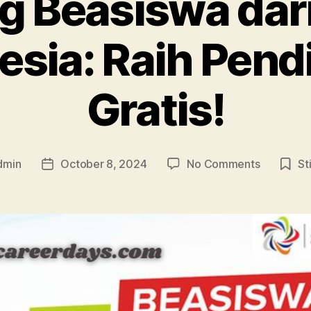
g Beasiswa da
esia: Raih Pend
Gratis!
on
dmin
October 8, 2024
No Comments
St
Post
Peluang
date
Beasiswa
dari
BUMN
Indonesia:
Raih
Pendidika
Gratis!