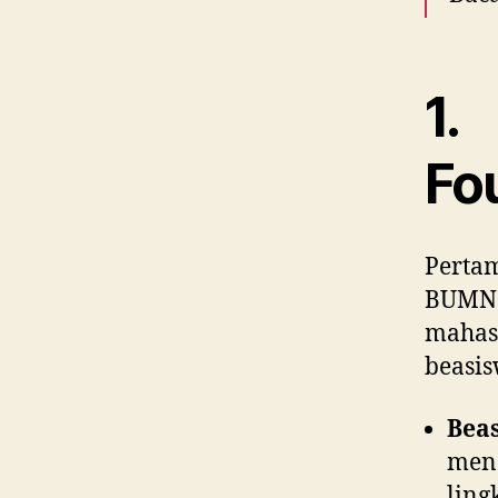
1.
Fo
Perta
BUMN
mahas
beasis
Bea
men
ling