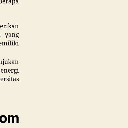
berapa
erikan
a yang
miliki
tujukan
 energi
ersitas
kom