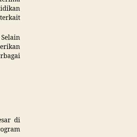
idikan
terkait
Selain
erikan
rbagai
esar di
program