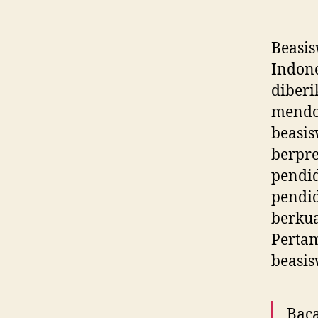
Beasi
Indon
dibe
mendo
beasi
berpr
pend
pendi
berku
Perta
beasis
Baca