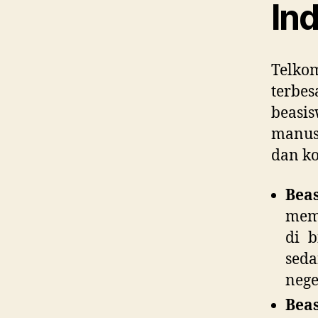
In
Telko
terbe
beasi
manusi
dan ko
Bea
mem
di b
sed
nege
Bea