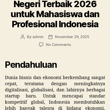
Negeri Terbaik 2026
untuk Mahasiswa dan
Profesional Indonesia
By
admin
November 29, 2025
Post
Post
author
date
on
No Comments
10
Beasiswa
Ekonomi,
Pendahuluan
Bisnis,
dan
Kewirausahaan
Dunia bisnis dan ekonomi berkembang sangat
Luar
cepat, terutama dengan meningkatnya
Negeri
digitalisasi, globalisasi, dan lahirnya berbagai
Terbaik
startup baru. Untuk mencapai standar
2026
kompetitif global, Indonesia membutuhkan
untuk
lebih banyak talenta di bidang ekonomi,
Mahasiswa