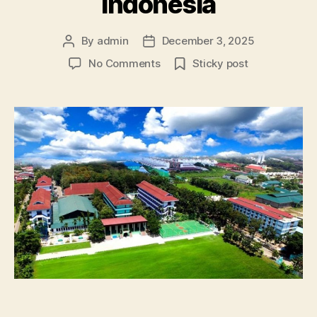
Indonesia
By
admin
December 3, 2025
Post
Post
author
date
on
No Comments
Sticky post
Beasiswa
Unggulan
Kemendikbud:
Peluang
Kuliah
Gratis
untuk
Generasi
Berprestasi
Indonesia