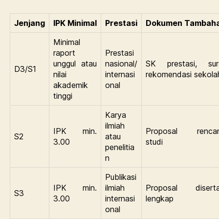
Jenjang
IPK Minimal
Prestasi
Dokumen Tambah
Minimal
raport
Prestasi
unggul atau
nasional/
SK prestasi, sur
D3/S1
nilai
internasi
rekomendasi sekola
akademik
onal
tinggi
Karya
ilmiah
IPK min.
Proposal renca
S2
atau
3.00
studi
penelitia
n
Publikasi
IPK min.
ilmiah
Proposal diserta
S3
3.00
internasi
lengkap
onal