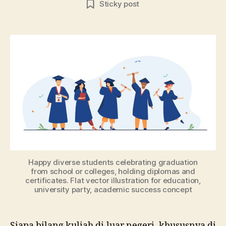
Sticky post
di
Erop
Grat
Ini
Daft
Neg
den
Beas
Terb
Happy diverse students celebrating graduation
from school or colleges, holding diplomas and
certificates. Flat vector illustration for education,
university party, academic success concept
Siapa bilang kuliah di luar negeri, khususnya di