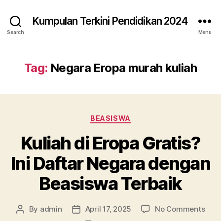
Kumpulan Terkini Pendidikan 2024
Search
Menu
Tag:
Negara Eropa murah kuliah
Categories
BEASISWA
Kuliah di Eropa Gratis?
Ini Daftar Negara dengan
Beasiswa Terbaik
on
By
admin
April 17, 2025
No Comments
Post
Post
Kuli
author
date