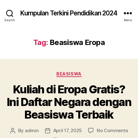
Kumpulan Terkini Pendidikan 2024
Search
Menu
Tag:
Beasiswa Eropa
Categories
BEASISWA
Kuliah di Eropa Gratis?
Ini Daftar Negara dengan
Beasiswa Terbaik
on
By
admin
April 17, 2025
No Comments
Post
Post
Kuli
author
date