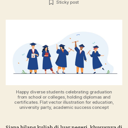
Sticky post
di
Erop
Grat
Ini
Daft
Neg
den
Beas
Terb
Happy diverse students celebrating graduation
from school or colleges, holding diplomas and
certificates. Flat vector illustration for education,
university party, academic success concept
Siapa bilang kuliah di luar negeri, khususnya di