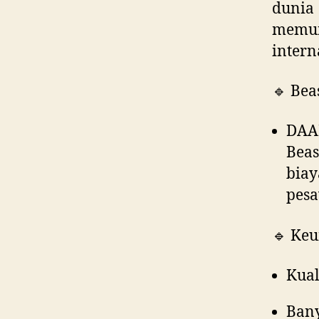
dunia
memun
intern
🔹 Bea
DAAD
Bea
biay
pesa
🔹 Keu
Kual
Bany