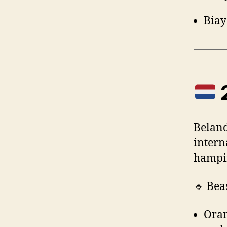
Biay
2
Belan
inter
hampir
🔹 Bea
Ora