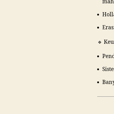
maha
Holl
Eras
🔹 Keu
Pend
Sist
Bany