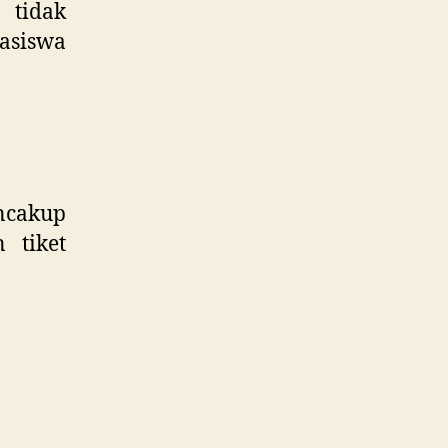
 tidak
asiswa
ncakup
 tiket