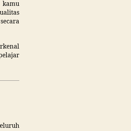
, kamu
alitas
secara
erkenal
elajar
seluruh