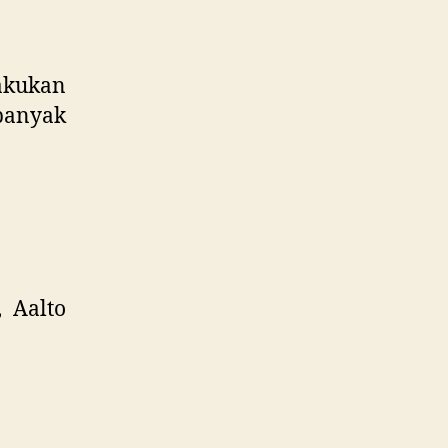
akukan
 banyak
, Aalto