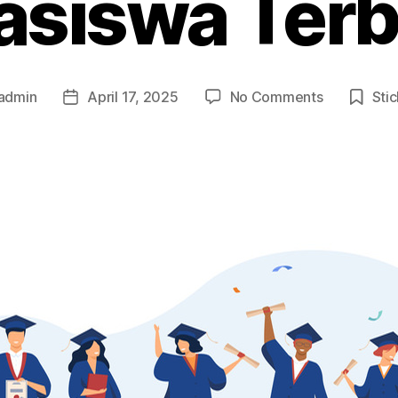
asiswa Terb
on
admin
April 17, 2025
No Comments
Sti
Post
Kuliah
r
date
di
Eropa
Gratis?
Ini
Daftar
Negara
dengan
Beasiswa
Terbaik