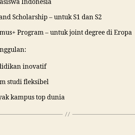
siswa Indonesia
and Scholarship – untuk S1 dan S2
mus+ Program – untuk joint degree di Eropa
nggulan:
idikan inovatif
em studi fleksibel
ak kampus top dunia