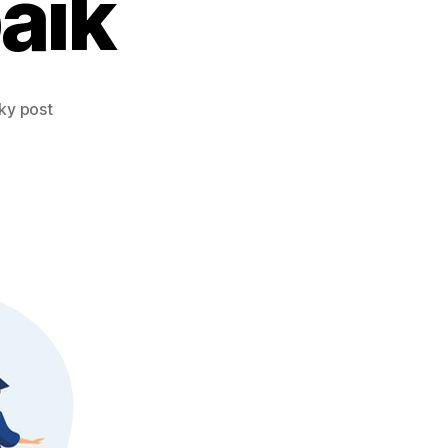
aik
cky post