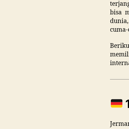
terja
bisa 
dunia
cuma-
Beriku
memil
intern
1
Jerman