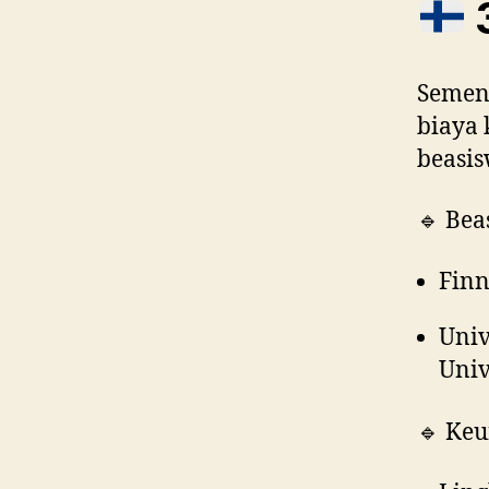
3
Semen
biaya 
beasis
🔹 Bea
Finn
Univ
Unive
🔹 Keu