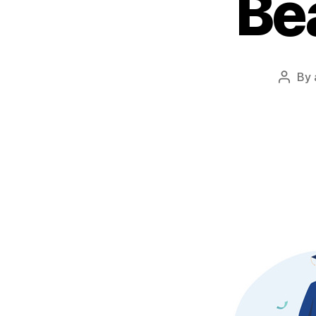
Be
By
Post
autho