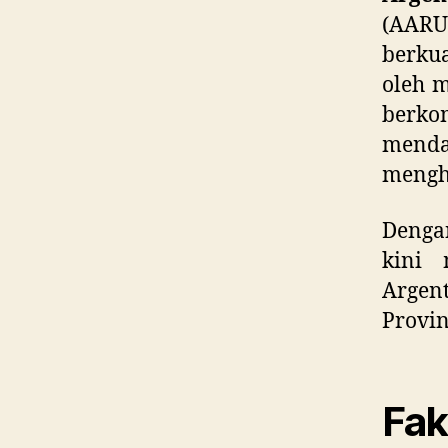
(AARU
berku
oleh m
berko
mend
mengha
Dengan
kini 
Argent
Provin
Fak