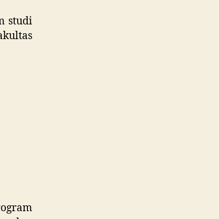
m studi
akultas
rogram