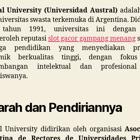
al University (Universidad Austral)
adalah
niversitas swasta terkemuka di Argentina. Di
tahun 1991, universitas ini dengan
roleh reputasi
slot gacor gampang menang
s
aga pendidikan yang menyediakan pr
mik berkualitas tinggi, dengan foku
mbangan intelektual dan profesiona
iswanya.
arah dan Pendiriannya
l University didirikan oleh organisasi
Asoc
tina de Rectores de Universidades Pr