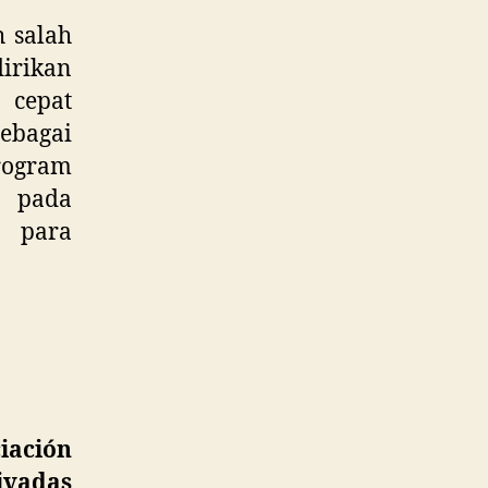
 salah
dirikan
 cepat
ebagai
ogram
s pada
l para
iación
ivadas