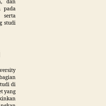
a, dan
n pada
 serta
g studi
i
versity
bagian
tudi di
et yang
kinkan
ngkan