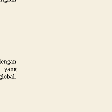
 dengan
, yang
lobal.