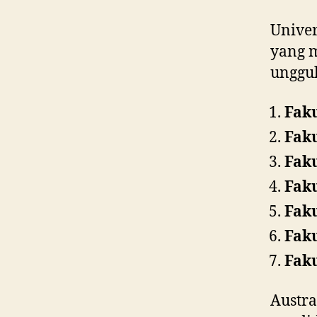
Univer
yang m
unggul
Fak
Fak
Faku
Faku
Fak
Faku
Faku
Austr