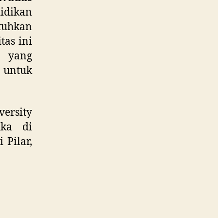
idikan
tuhkan
tas ini
n yang
untuk
versity
uka di
 Pilar,