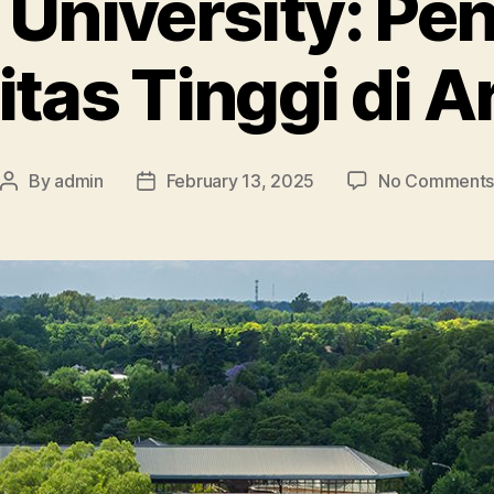
 University: Pe
itas Tinggi di A
By
admin
February 13, 2025
No Comment
Post
Post
author
date