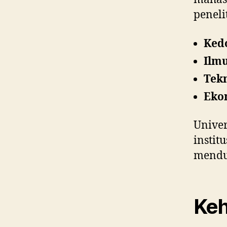
peneli
Ked
Ilmu
Tek
Eko
Univer
insti
mendu
Keh