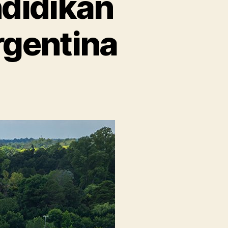
ndidikan
rgentina
on
s
Austral
University:
Pendidikan
Berkualitas
Tinggi
di
Argentina