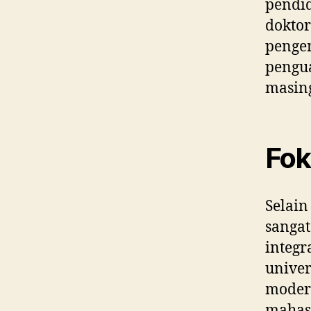
pendi
dokto
penge
pengua
masin
Fok
Selain
sanga
integr
univer
moder
maha