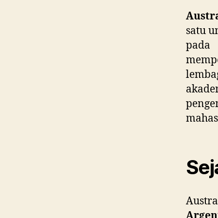
Austr
satu u
pada 
mempe
lemb
akade
penge
mahas
Sej
Austra
Argen