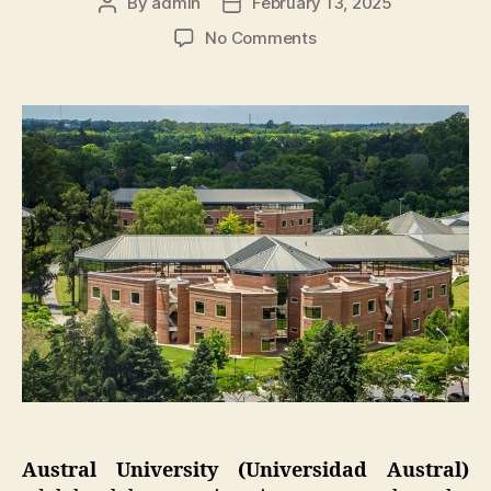
By
admin
February 13, 2025
Post
Post
author
date
on
No Comments
Austral
University:
Pendidikan
Berkualitas
Tinggi
di
Argentina
Austral University (Universidad Austral)