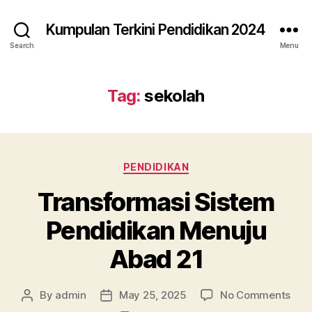
Kumpulan Terkini Pendidikan 2024
Search
Menu
Tag:
sekolah
Categories
PENDIDIKAN
Transformasi Sistem
Pendidikan Menuju
Abad 21
on
By
admin
May 25, 2025
No Comments
Post
Post
Tran
author
date