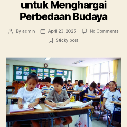
untuk Menghargai
Perbedaan Budaya
on
By
admin
April 23, 2025
No Comments
Post
Post
Men
author
date
Sticky post
Ana
unt
Men
Per
Bud