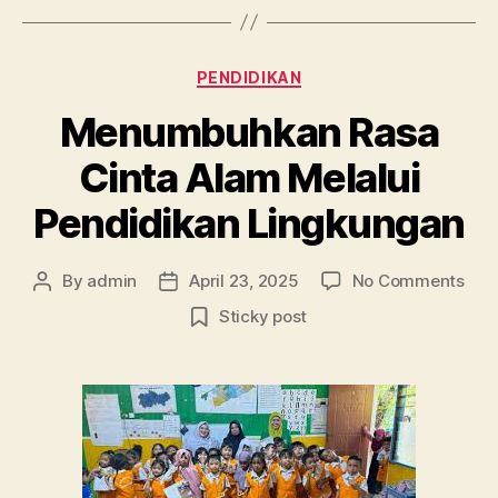
Categories
PENDIDIKAN
Menumbuhkan Rasa
Cinta Alam Melalui
Pendidikan Lingkungan
on
By
admin
April 23, 2025
No Comments
Post
Post
Men
author
date
Sticky post
Ras
Cint
Ala
Mela
Pen
Lin