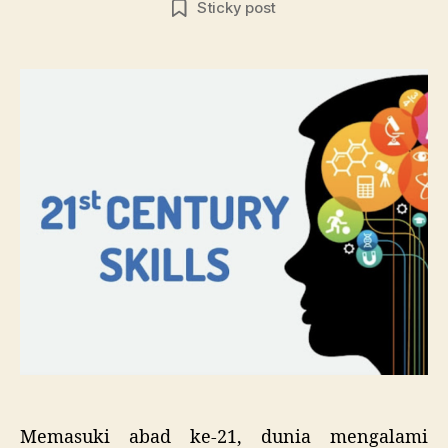
Sticky post
Sis
Pend
Men
Aba
21
Memasuki abad ke-21, dunia mengalami