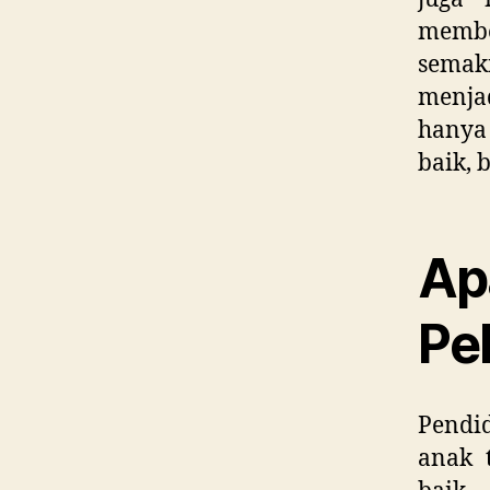
membe
semaki
menja
hanya 
baik, 
Ap
Pe
Pendid
anak t