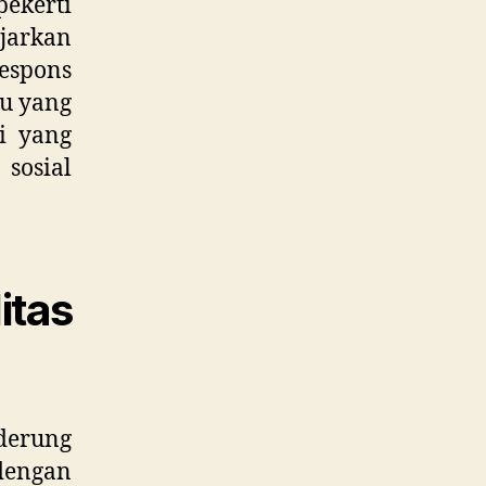
pekerti
jarkan
espons
du yang
ti yang
sosial
tas
derung
dengan