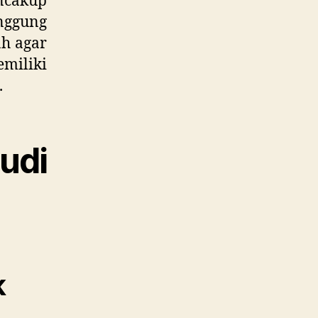
ncakup
nggung
ah agar
miliki
.
udi
k