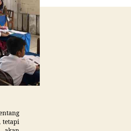
ntang
 tetapi
g akan