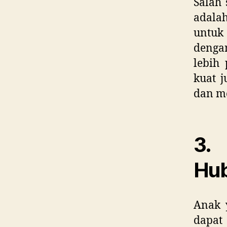
Salah 
adala
untuk
dengan
lebih 
kuat 
dan me
3.
Hub
Anak 
dapat