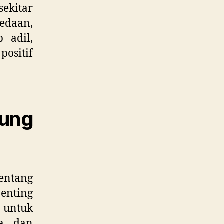
ekitar
edaan,
 adil,
positif
ung
tentang
penting
 untuk
ka dan