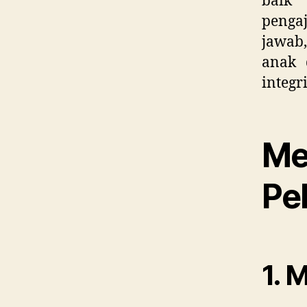
baik 
penga
jawab,
anak 
integr
Me
Pe
1. 