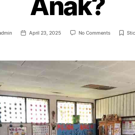
Anak?
on
admin
April 23, 2025
No Comments
Sti
Post
Mengapa
date
Pendidikan
Budi
Pekerti
Penting
untuk
Anak?