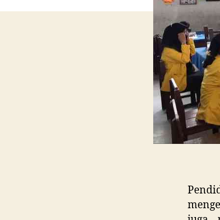
Pend
mengen
juga 