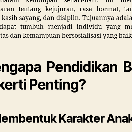
dalam kehidupan sehari-hari. Ini me
jaran tentang kejujuran, rasa hormat, ta
 kasih sayang, dan disiplin. Tujuannya adal
dapat tumbuh menjadi individu yang me
itas dan kemampuan bersosialisasi yang baik
ngapa Pendidikan B
kerti Penting?
Membentuk Karakter Ana