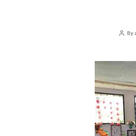
By
Post
author