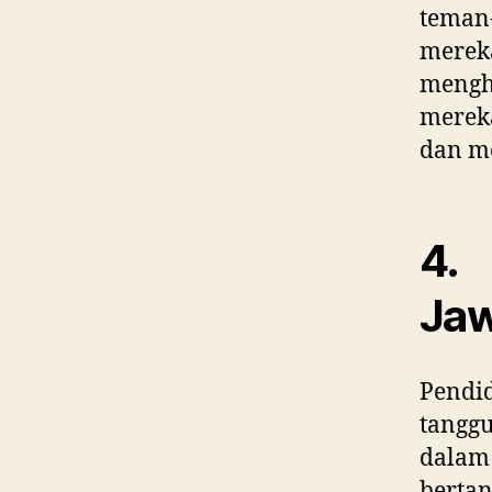
teman
merek
mengh
mereka
dan m
4.
Jaw
Pendid
tanggu
dalam
berta