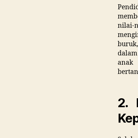
Pendi
membe
nilai
mengi
buruk
dalam
anak
bertan
2.
Kep