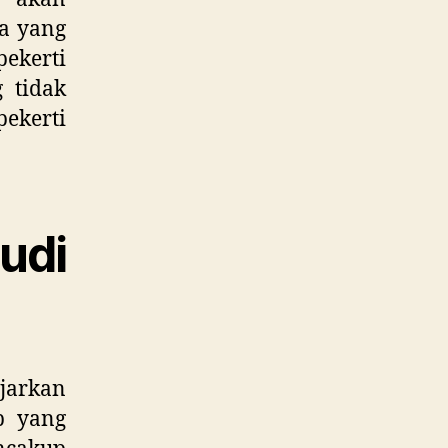
a yang
pekerti
 tidak
pekerti
udi
ajarkan
ap yang