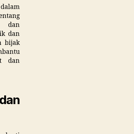
 dalam
entang
li dan
ik dan
 bijak
mbantu
t dan
dan