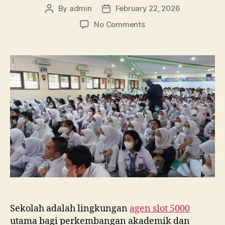
By
admin
February 22, 2026
Post
Post
author
date
on
No Comments
Gedung
Baru,
Semangat
Baru:
Dampak
Renovasi
Sekolah
bagi
Motivasi
Pelajar
Sekolah adalah lingkungan
agen slot 5000
utama bagi perkembangan akademik dan