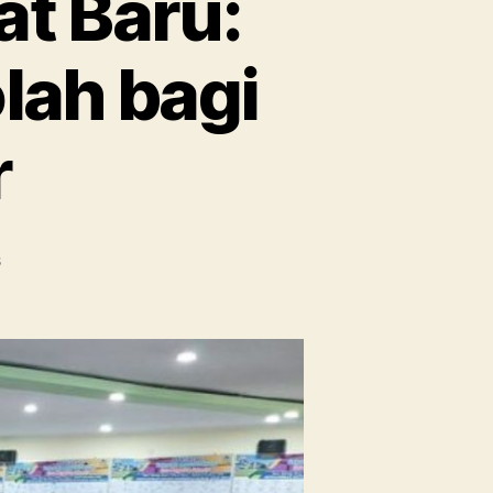
t Baru:
lah bagi
r
on
s
Gedung
Baru,
Semangat
Baru:
Dampak
Renovasi
Sekolah
bagi