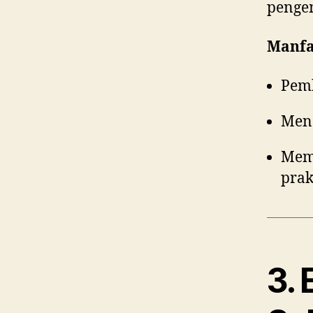
penge
Manfa
Pemb
Mend
Mem
prak
3. 