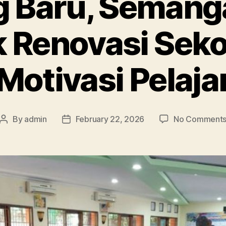
 Baru, Semanga
Renovasi Seko
Motivasi Pelaja
By
admin
February 22, 2026
No Comment
Post
Post
author
date