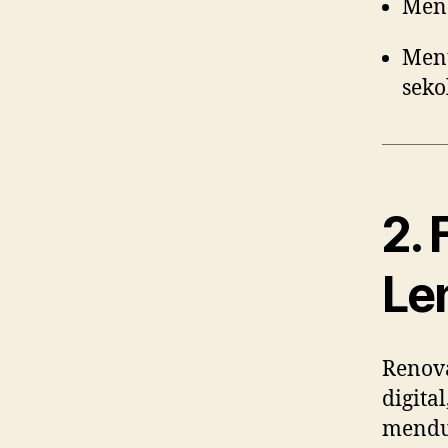
Menc
Menu
seko
2. 
Le
Renov
digital
menduk