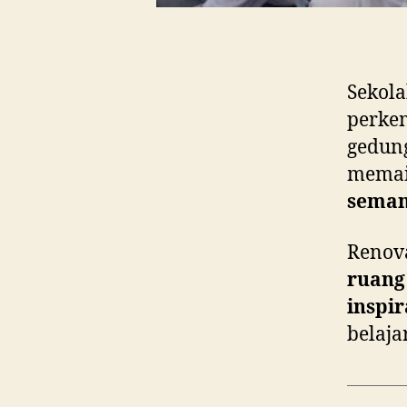
Sekol
perke
gedung
memai
seman
Renov
ruang
inspir
belaja