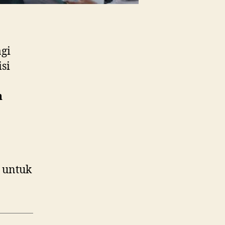
gi
si
n
i untuk