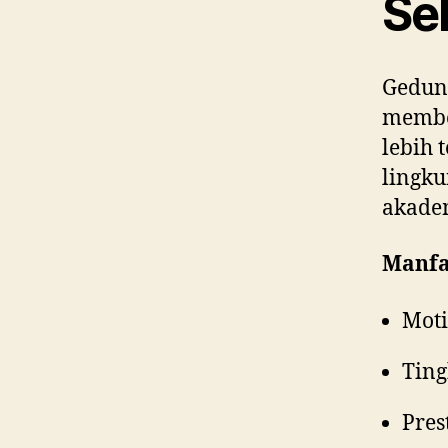
Se
Gedung
memb
lebih 
lingku
akade
Manfa
Moti
Ting
Pres