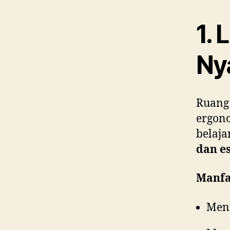
1. 
Ny
Ruang 
ergon
belaja
dan es
Manfa
Meni