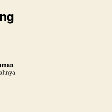
ang
n
 aman
ahnya.