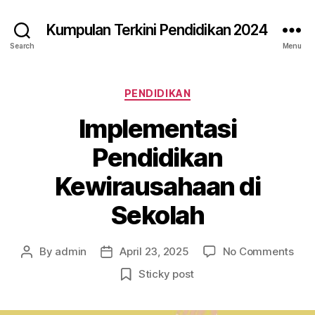
Kumpulan Terkini Pendidikan 2024
Search
Menu
Categories
PENDIDIKAN
Implementasi
Pendidikan
Kewirausahaan di
Sekolah
on
By
admin
April 23, 2025
No Comments
Post
Post
Imp
author
date
Sticky post
Pen
Kew
di