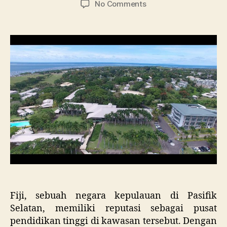
on
No Comments
Universitas
Terbaik
di
Fiji:
Pilar
Pendidikan
Tinggi
di
Pasifik
Selatan
Fiji, sebuah negara kepulauan di Pasifik
Selatan, memiliki reputasi sebagai pusat
pendidikan tinggi di kawasan tersebut. Dengan