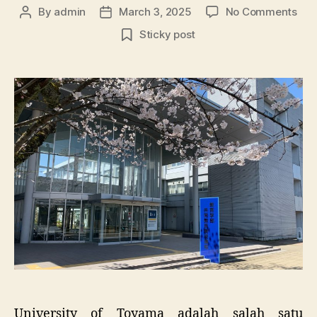
on
By
admin
March 3, 2025
No Comments
Post
Post
Men
author
date
Sticky post
Univ
of
Toy
Inst
Pen
Ter
di
Jep
University of Toyama adalah salah satu