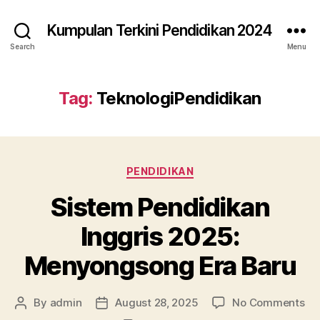
Kumpulan Terkini Pendidikan 2024
Search
Menu
Tag:
TeknologiPendidikan
Categories
PENDIDIKAN
Sistem Pendidikan
Inggris 2025:
Menyongsong Era Baru
on
By
admin
August 28, 2025
No Comments
Post
Post
Si
author
date