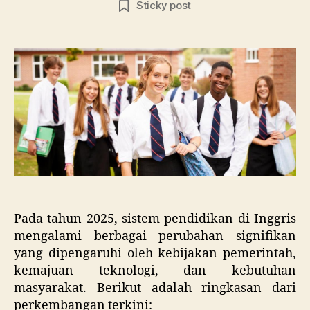
Sticky post
Pe
Ing
20
Me
Er
Ba
Pada tahun 2025, sistem pendidikan di Inggris
mengalami berbagai perubahan signifikan
yang dipengaruhi oleh kebijakan pemerintah,
kemajuan teknologi, dan kebutuhan
masyarakat.
Berikut adalah ringkasan dari
perkembangan terkini: