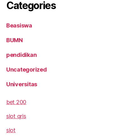
Categories
Beasiswa
BUMN
pendidikan
Uncategorized
Universitas
bet 200
slot qris
slot