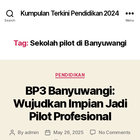
Kumpulan Terkini Pendidikan 2024
Search
Menu
Tag:
Sekolah pilot di Banyuwangi
Categories
PENDIDIKAN
BP3 Banyuwangi:
Wujudkan Impian Jadi
Pilot Profesional
on
By
admin
May 26, 2025
No Comments
Post
Post
BP3
author
date