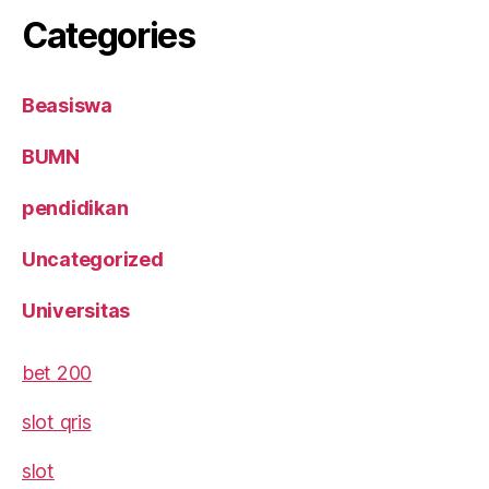
Categories
Beasiswa
BUMN
pendidikan
Uncategorized
Universitas
bet 200
slot qris
slot