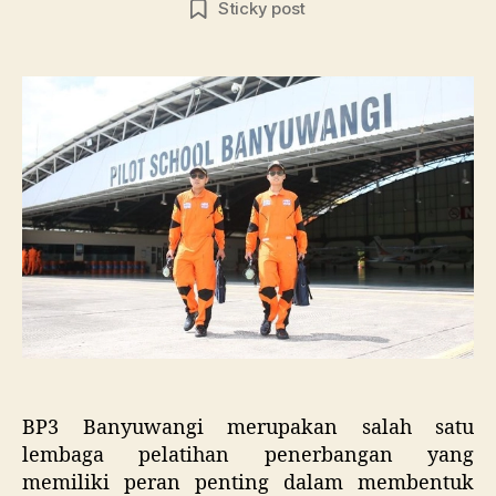
Sticky post
Ban
Wuj
Impi
Jadi
Pilot
Prof
BP3 Banyuwangi merupakan salah satu
lembaga pelatihan penerbangan yang
memiliki peran penting dalam membentuk