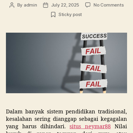
on
By
admin
July 22, 2025
No Comments
Post
Post
Bela
author
date
Sticky post
lewa
Gaga
Met
Men
yan
Meng
Sis
Sala
Tan
Dih
Dalam banyak sistem pendidikan tradisional,
kesalahan sering dianggap sebagai kegagalan
yang harus dihindari.
situs neymar88
Nilai