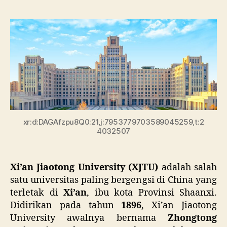
Ji
Uni
Uni
Te
di
Xi’
xr:d:DAGAfzpu8Q0:21,j:7953779703589045259,t:2
4032507
Xi’an Jiaotong University (XJTU)
adalah salah
satu universitas paling bergengsi di China yang
terletak di
Xi’an
, ibu kota Provinsi Shaanxi.
Didirikan pada tahun
1896
, Xi’an Jiaotong
University awalnya bernama
Zhongtong