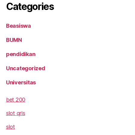
Categories
Beasiswa
BUMN
pendidikan
Uncategorized
Universitas
bet 200
slot qris
slot