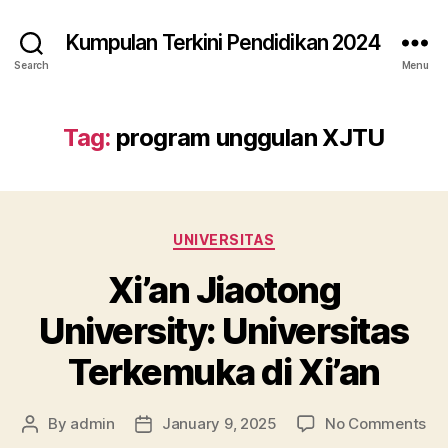
Kumpulan Terkini Pendidikan 2024
Search
Menu
Tag:
program unggulan XJTU
Categories
UNIVERSITAS
Xi’an Jiaotong
University: Universitas
Terkemuka di Xi’an
on
By
admin
January 9, 2025
No Comments
Post
Post
Xi’
author
date