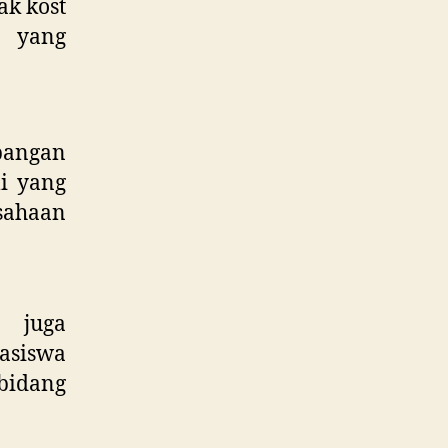
ak kost
 yang
bangan
li yang
usahaan
i juga
siswa
bidang