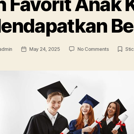
 Favorit Anak 
Mendapatkan Be
on
admin
May 24, 2025
No Comments
Sti
Post
Jurusan
r
date
Favorit
Anak
Kost
dan
Cara
Mendapatk
Beasiswa