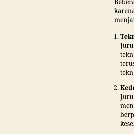
Bebera
kare
menjan
Tek
Jur
tekn
teru
tekn
Ked
Jur
men
ber
kese