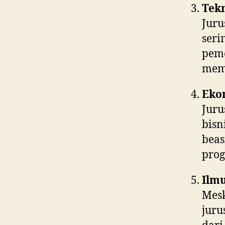
Tek
Juru
seri
pem
memb
Eko
Juru
bis
bea
pro
Ilm
Mesk
juru