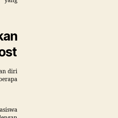
h yang
kan
ost
an diri
berapa
easiswa
dengan