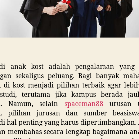
di anak kost adalah pengalaman yang
ngan sekaligus peluang. Bagi banyak maha
l di kost menjadi pilihan terbaik agar lebi
studi, terutama jika kampus berada jau
h. Namun, selain
spaceman88
urusan t
al, pilihan jurusan dan sumber beasisw
i hal penting yang harus dipertimbangkan. 
kan membahas secara lengkap bagaimana ana