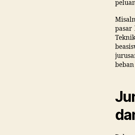
peluan
Misal
pasar 
Tekni
beasi
jurusa
beban 
Ju
da