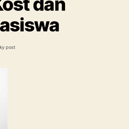
Kost dan
asiswa
cky post
an