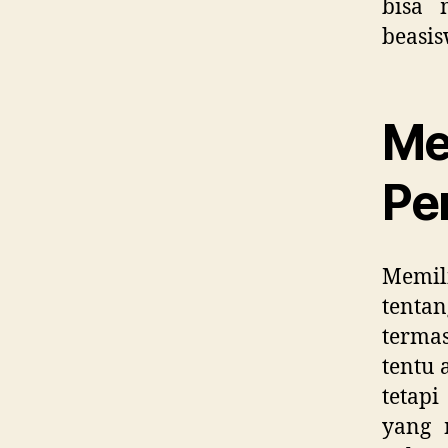
bisa 
beasis
Me
Pe
Memili
tenta
termas
tentu 
tetap
yang 