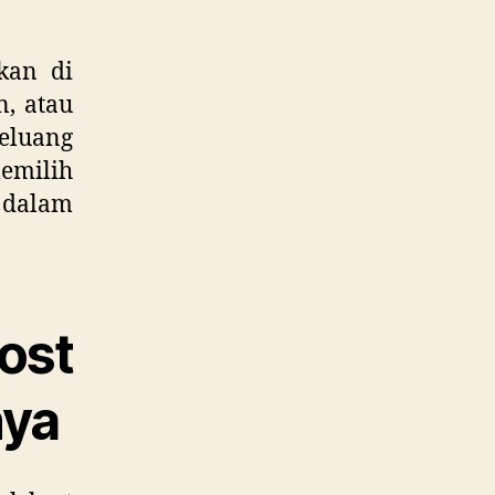
kan di
n, atau
eluang
emilih
n dalam
ost
nya