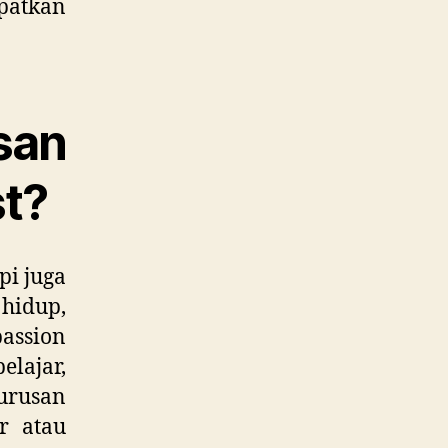
patkan
san
st?
pi juga
hidup,
passion
elajar,
urusan
r atau