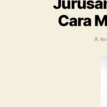
Jurusan
Cara 
By
Post
autho