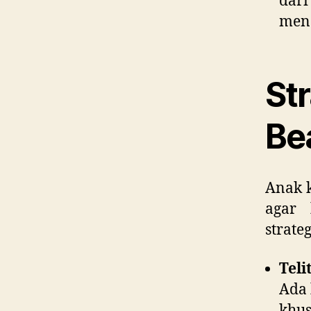
dar
men
St
Be
Anak k
agar 
strate
Teli
Ada 
khus