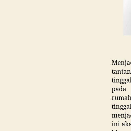
Menja
tanta
tingga
pada 
ruma
tingg
menjad
ini a