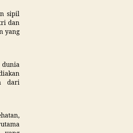
n sipil
tri dan
n yang
k dunia
diakan
n dari
ehatan,
rutama