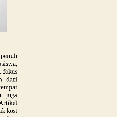
 penuh
siswa,
h fokus
h dari
empat
a juga
Artikel
k kost