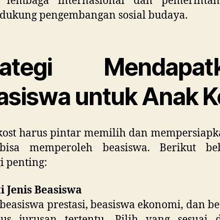
i lembaga internasional dan pemerinta
dukung pengembangan sosial budaya.
rategi Mendapat
asiswa untuk Anak K
ost harus pintar memilih dan mempersiapk
bisa memperoleh beasiswa. Berikut be
gi penting:
ti Jenis Beasiswa
beasiswa prestasi, beasiswa ekonomi, dan b
us jurusan tertentu. Pilih yang sesuai 