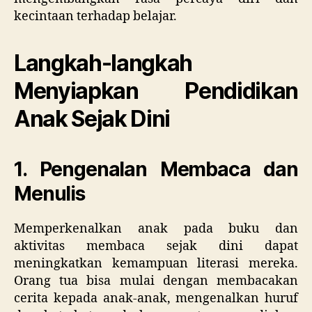
kecintaan terhadap belajar.
Langkah-langkah
Menyiapkan Pendidikan
Anak Sejak Dini
1. Pengenalan Membaca dan
Menulis
Memperkenalkan anak pada buku dan
aktivitas membaca sejak dini dapat
meningkatkan kemampuan literasi mereka.
Orang tua bisa mulai dengan membacakan
cerita kepada anak-anak, mengenalkan huruf