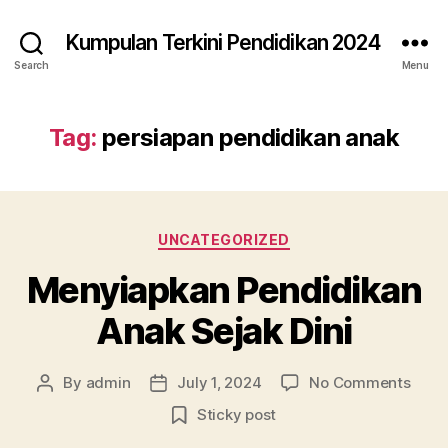
Kumpulan Terkini Pendidikan 2024
Search
Menu
Tag:
persiapan pendidikan anak
Categories
UNCATEGORIZED
Menyiapkan Pendidikan
Anak Sejak Dini
on
By
admin
July 1, 2024
No Comments
Post
Post
Meny
author
date
Sticky post
Pend
Anak