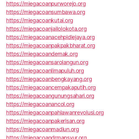
https://miegacoanpurworejo.org
https://miegacoansumbawa.org
https://miegacoankutai.org
https://miegacoanjailolokota.org
https://miegacoanacehpidiejaya.org
https://miegacoanpakpakbharat.org
https://miegacoandemak.org
https://miegacoansarolangun.org
https://miegacoanlimapuluh.org
https://miegacoanbengkayang.org
https://miegacoancempakaputih.org
https://miegacoangunungsahari.org
https://miegacoanancol.org
https://miegacoanpahlawanrevolusi.org
https://miegacoanpakerisan.org
https://miegacoanmadiun.org
https://miegacoandrmansyur.org