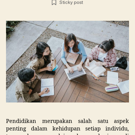
Sticky post
Lol
Sel
Bea
ke
Lua
Neg
Tan
Bia
Kul
Pendidikan merupakan salah satu aspek
penting dalam kehidupan setiap individu,