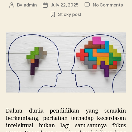
on
By
admin
July 22, 2025
No Comments
Post
Post
Kuri
author
date
Sticky post
Emos
Pent
Men
Ana
Car
Men
Mar
dan
Cem
Dalam dunia pendidikan yang semakin
berkembang, perhatian terhadap kecerdasan
intelektual bukan lagi satu-satunya fokus