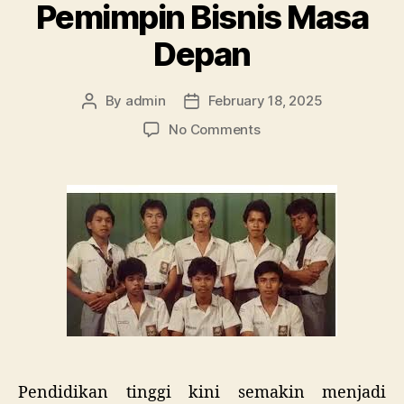
Pemimpin Bisnis Masa
Depan
By
admin
February 18, 2025
Post
Post
author
date
on
No Comments
Pendidikan
Kewirausahaan:
Menyiapkan
Generasi
Pemimpin
Bisnis
Masa
Depan
Pendidikan tinggi kini semakin menjadi