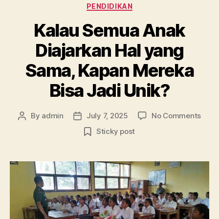
Categories
PENDIDIKAN
Kalau Semua Anak
Diajarkan Hal yang
Sama, Kapan Mereka
Bisa Jadi Unik?
on
By
admin
July 7, 2025
No Comments
Post
Post
Kala
author
date
Sticky post
Sem
Anak
Diaja
Hal
yang
Sama
Kapa
Mere