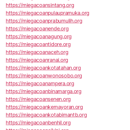
https://miegacoansintang.org
https://miegacoanpulaupramuka.org
https://miegacoanprabumulih.org
https://miegacoanende.org
https://miegacoanagung.org
https://miegacoantidore.org
https://miegacoanaceh.org
https://miegacoanranai.org
https://miegacoankotatahan.org
https://miegacoanwonosobo.org
https://miegacoanampera.org
https://miegacoanbinamarga.org
https://miegacoansenen.org
https://miegacoankemayoran.org
https://miegacoankotabimantb.org
https://miegacoanbenhil.org