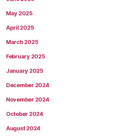
May 2025
April 2025
March 2025
February 2025
January 2025
December 2024
November 2024
October 2024
August 2024