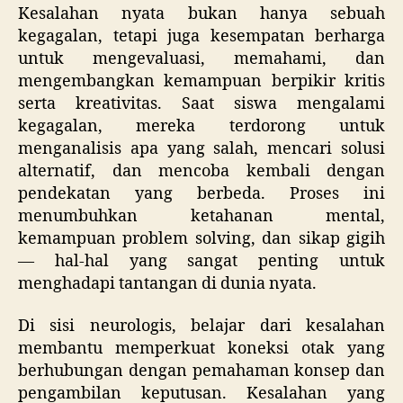
Kesalahan nyata bukan hanya sebuah
kegagalan, tetapi juga kesempatan berharga
untuk mengevaluasi, memahami, dan
mengembangkan kemampuan berpikir kritis
serta kreativitas. Saat siswa mengalami
kegagalan, mereka terdorong untuk
menganalisis apa yang salah, mencari solusi
alternatif, dan mencoba kembali dengan
pendekatan yang berbeda. Proses ini
menumbuhkan ketahanan mental,
kemampuan problem solving, dan sikap gigih
— hal-hal yang sangat penting untuk
menghadapi tantangan di dunia nyata.
Di sisi neurologis, belajar dari kesalahan
membantu memperkuat koneksi otak yang
berhubungan dengan pemahaman konsep dan
pengambilan keputusan. Kesalahan yang