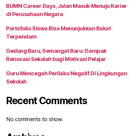
BUMN Career Days, Jalan Masuk Menuju Karier
di Perusahaan Negara
Portofolio Siswa Bisa Menunjukkan Bakat
Terpendam
Gedung Baru, Semangat Baru: Dampak
Renovasi Sekolah bagi Motivasi Pelajar
Guru Mencegah Perilaku Negatif Di Lingkungan
Sekolah
Recent Comments
No comments to show.