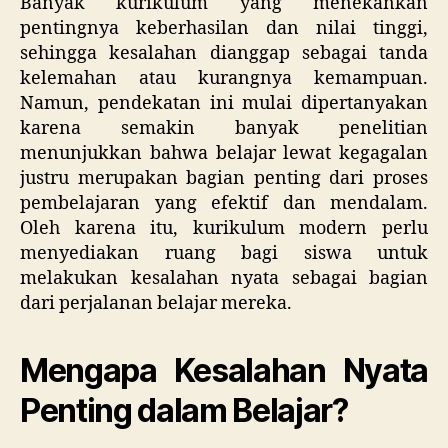
Banyak kurikulum yang menekankan
pentingnya keberhasilan dan nilai tinggi,
sehingga kesalahan dianggap sebagai tanda
kelemahan atau kurangnya kemampuan.
Namun, pendekatan ini mulai dipertanyakan
karena semakin banyak penelitian
menunjukkan bahwa belajar lewat kegagalan
justru merupakan bagian penting dari proses
pembelajaran yang efektif dan mendalam.
Oleh karena itu, kurikulum modern perlu
menyediakan ruang bagi siswa untuk
melakukan kesalahan nyata sebagai bagian
dari perjalanan belajar mereka.
Mengapa Kesalahan Nyata
Penting dalam Belajar?