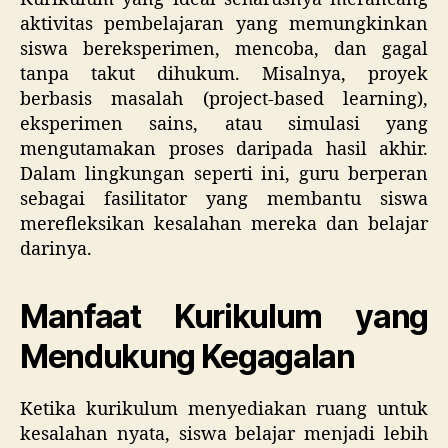
aktivitas pembelajaran yang memungkinkan
siswa bereksperimen, mencoba, dan gagal
tanpa takut dihukum. Misalnya, proyek
berbasis masalah (project-based learning),
eksperimen sains, atau simulasi yang
mengutamakan proses daripada hasil akhir.
Dalam lingkungan seperti ini, guru berperan
sebagai fasilitator yang membantu siswa
merefleksikan kesalahan mereka dan belajar
darinya.
Manfaat Kurikulum yang
Mendukung Kegagalan
Ketika kurikulum menyediakan ruang untuk
kesalahan nyata, siswa belajar menjadi lebih