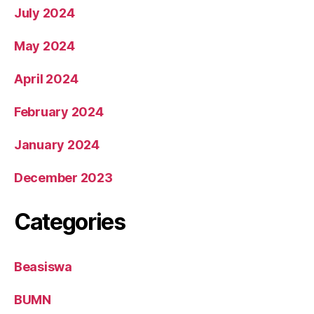
July 2024
May 2024
April 2024
February 2024
January 2024
December 2023
Categories
Beasiswa
BUMN