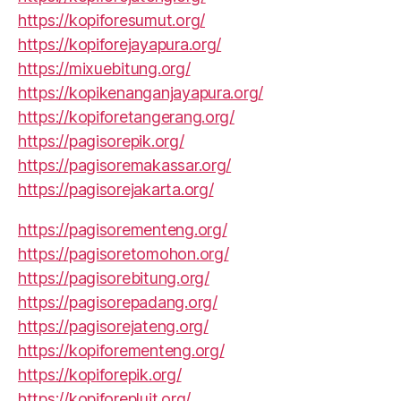
https://kopiforesumut.org/
https://kopiforejayapura.org/
https://mixuebitung.org/
https://kopikenanganjayapura.org/
https://kopiforetangerang.org/
https://pagisorepik.org/
https://pagisoremakassar.org/
https://pagisorejakarta.org/
https://pagisorementeng.org/
https://pagisoretomohon.org/
https://pagisorebitung.org/
https://pagisorepadang.org/
https://pagisorejateng.org/
https://kopiforementeng.org/
https://kopiforepik.org/
https://kopiforepluit.org/