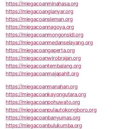
https://miegacoanminahasa.org
https://miegacoangianyar.org
https://miegacoansleman.org
https://miegacoannagoya.org
https://miegacoanmongonsidi.org
https://miegacoanmedanselayang.org
https://miegacoangaperta.org
https://miegacoanwirobrajan.org
https://miegacoantembalang.org
https://miegacoanmajapahit.org
https://miegacoanmanahan.org
https://miegacoankayongutara.org
https://miegacoanpohuwato.org
https://miegacoanpulautokongboro.org
https://miegacoanbanyumas.org
https://miegacoanbulukumba.org