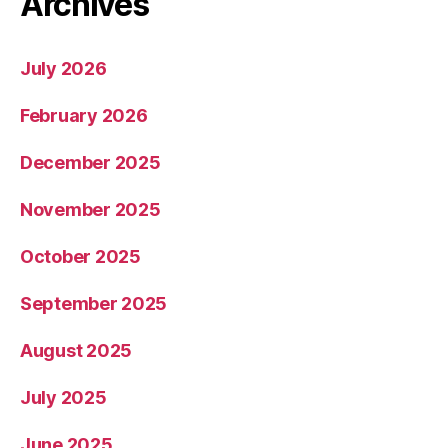
Archives
July 2026
February 2026
December 2025
November 2025
October 2025
September 2025
August 2025
July 2025
June 2025