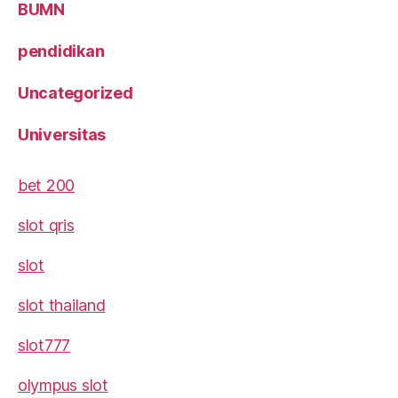
BUMN
pendidikan
Uncategorized
Universitas
bet 200
slot qris
slot
slot thailand
slot777
olympus slot