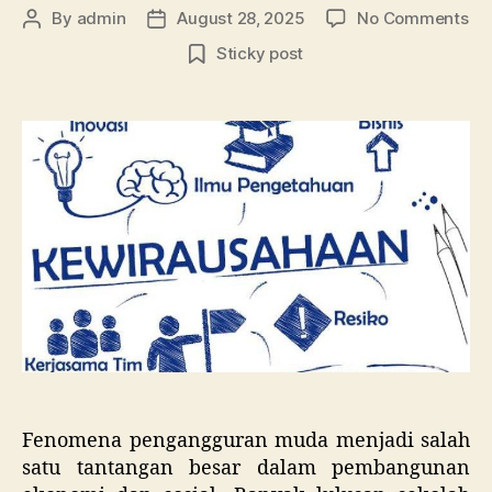
on
By
admin
August 28, 2025
No Comments
Post
Post
Pe
author
date
Sticky post
Pe
Ke
da
Me
Pe
Mu
Fenomena pengangguran muda menjadi salah
satu tantangan besar dalam pembangunan