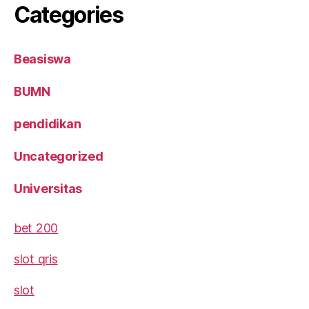
Categories
Beasiswa
BUMN
pendidikan
Uncategorized
Universitas
bet 200
slot qris
slot