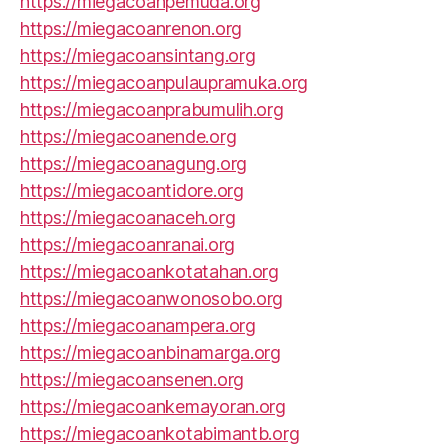
https://miegacoanpemuda.org
https://miegacoanrenon.org
https://miegacoansintang.org
https://miegacoanpulaupramuka.org
https://miegacoanprabumulih.org
https://miegacoanende.org
https://miegacoanagung.org
https://miegacoantidore.org
https://miegacoanaceh.org
https://miegacoanranai.org
https://miegacoankotatahan.org
https://miegacoanwonosobo.org
https://miegacoanampera.org
https://miegacoanbinamarga.org
https://miegacoansenen.org
https://miegacoankemayoran.org
https://miegacoankotabimantb.org