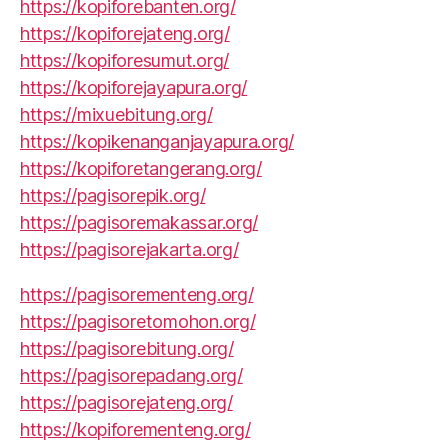
https://kopiforebanten.org/
https://kopiforejateng.org/
https://kopiforesumut.org/
https://kopiforejayapura.org/
https://mixuebitung.org/
https://kopikenanganjayapura.org/
https://kopiforetangerang.org/
https://pagisorepik.org/
https://pagisoremakassar.org/
https://pagisorejakarta.org/
https://pagisorementeng.org/
https://pagisoretomohon.org/
https://pagisorebitung.org/
https://pagisorepadang.org/
https://pagisorejateng.org/
https://kopiforementeng.org/