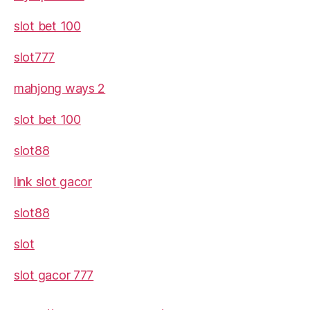
slot bet 100
slot777
mahjong ways 2
slot bet 100
slot88
link slot gacor
slot88
slot
slot gacor 777