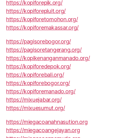
https://kopiforepik.org/
https://kopiforepluit.org/
https://kopiforetomohon.org/
https://kopiforemakassar.org/
https://pagisorebogor.org/
https://pagisoretangerang.org/
https://kopikenanganmanado.org/
https://kopiforedepok.org/
https://kopiforebali.org/
https://kopiforebogor.org/
https://kopiforemanado.org/
https://mixuejabar.org/
https://mixuesumut.org/
https://miegacoanahnasution.org
https://miegacoangejayan.org