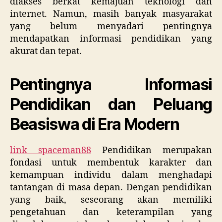
diakses berkat kemajuan teknologi dan
internet. Namun, masih banyak masyarakat
yang belum menyadari pentingnya
mendapatkan informasi pendidikan yang
akurat dan tepat.
Pentingnya Informasi
Pendidikan dan Peluang
Beasiswa di Era Modern
link spaceman88
Pendidikan merupakan
fondasi untuk membentuk karakter dan
kemampuan individu dalam menghadapi
tantangan di masa depan. Dengan pendidikan
yang baik, seseorang akan memiliki
pengetahuan dan keterampilan yang