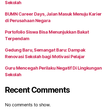
Sekolah
BUMN Career Days, Jalan Masuk Menuju Karier
di Perusahaan Negara
Portofolio Siswa Bisa Menunjukkan Bakat
Terpendam
Gedung Baru, Semangat Baru: Dampak
Renovasi Sekolah bagi Motivasi Pelajar
Guru Mencegah Perilaku Negatif Di Lingkungan
Sekolah
Recent Comments
No comments to show.