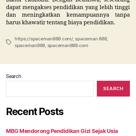
dapat mengakses pendidikan yang lebih tinggi
dan meningkatkan kemampuannya tanpa
harus khawatir tentang biaya pendidikan.
https://spaceman888.com/
,
spaceman 888
,
Tags
spaceman888
,
spaceman888.com
Search
SEARCH
Recent Posts
MBG Mendorong Pendidikan Gizi Sejak Usia