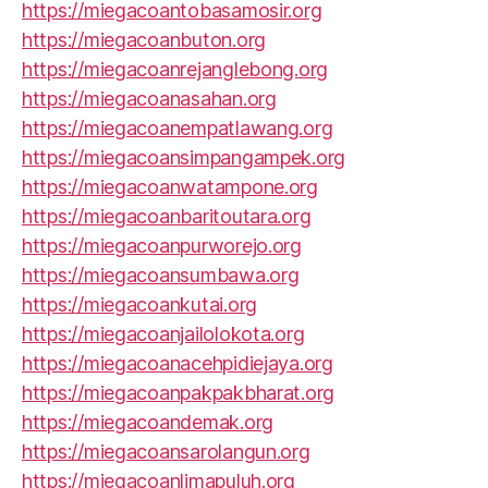
https://miegacoantobasamosir.org
https://miegacoanbuton.org
https://miegacoanrejanglebong.org
https://miegacoanasahan.org
https://miegacoanempatlawang.org
https://miegacoansimpangampek.org
https://miegacoanwatampone.org
https://miegacoanbaritoutara.org
https://miegacoanpurworejo.org
https://miegacoansumbawa.org
https://miegacoankutai.org
https://miegacoanjailolokota.org
https://miegacoanacehpidiejaya.org
https://miegacoanpakpakbharat.org
https://miegacoandemak.org
https://miegacoansarolangun.org
https://miegacoanlimapuluh.org