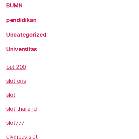
BUMN
pendidikan
Uncategorized
Universitas
bet 200
slot qris
slot
slot thailand
slot777
olympus slot