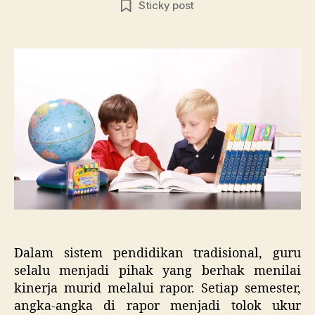
Sticky post
Jad
Jika
Rapo
Diisi
oleh
Mur
untu
Meni
Gur
Dalam sistem pendidikan tradisional, guru
selalu menjadi pihak yang berhak menilai
kinerja murid melalui rapor. Setiap semester,
angka-angka di rapor menjadi tolok ukur