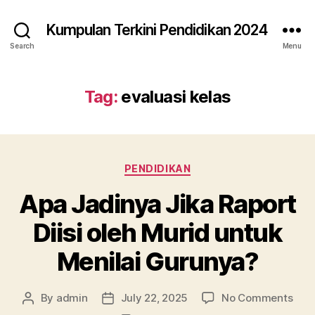
Kumpulan Terkini Pendidikan 2024
Search
Menu
Tag:
evaluasi kelas
Categories
PENDIDIKAN
Apa Jadinya Jika Raport
Diisi oleh Murid untuk
Menilai Gurunya?
on
By
admin
July 22, 2025
No Comments
Post
Post
Apa
author
date