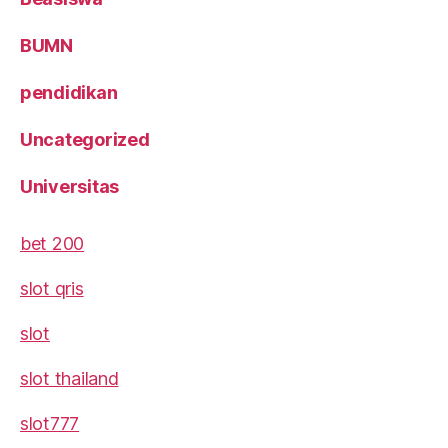
BUMN
pendidikan
Uncategorized
Universitas
bet 200
slot qris
slot
slot thailand
slot777