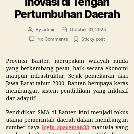
Inovasi di Tengah
Pertumbuhan Daerah
By
admin
October 31, 2025
Post
Post
author
date
on
No Comments
Sticky post
Perkembangan
Pendidikan
SMA
Provinsi Banten merupakan wilayah muda
di
yang berkembang pesat, baik secara ekonomi
Banten:
maupun infrastruktur. Sejak pemekaran dari
Membangun
Jawa Barat tahun 2000, Banten berupaya keras
Akses
membangun sistem pendidikan yang inklusif
Merata
dan adaptif.
dan
Inovasi
di
Pendidikan SMA di Banten kini menjadi fokus
Tengah
utama pemerintah daerah dalam membangun
Pertumbuhan
sumber daya
login spaceman88
manusia yang
Daerah