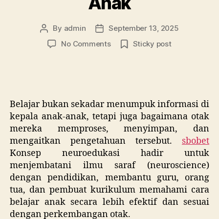
Anak
By
admin
September 13, 2025
Post
Post
author
date
on
No Comments
Sticky post
Mengenal
Neuroedukasi:
Bagaimana
Otak
Membentuk
Belajar bukan sekadar menumpuk informasi di
Cara
kepala anak-anak, tetapi juga bagaimana otak
Belajar
mereka memproses, menyimpan, dan
Anak
mengaitkan pengetahuan tersebut.
sbobet
Konsep neuroedukasi hadir untuk
menjembatani ilmu saraf (neuroscience)
dengan pendidikan, membantu guru, orang
tua, dan pembuat kurikulum memahami cara
belajar anak secara lebih efektif dan sesuai
dengan perkembangan otak.