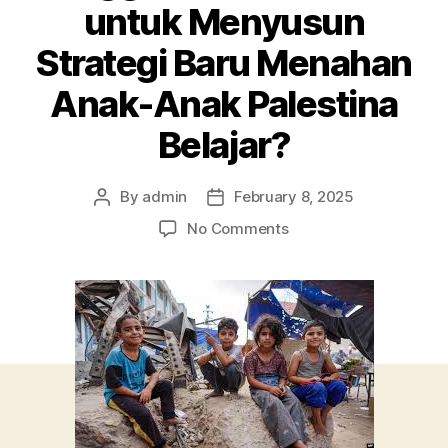
untuk Menyusun
Strategi Baru Menahan
Anak-Anak Palestina
Belajar?
By
admin
February 8, 2025
Post
Post
author
date
on
No Comments
Sekolah-
sekolah
di
Palestina:
Bisakah
Gencatan
Senjata
Membawa
Perubahan
bagi