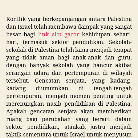
Pendidikan,
Ataukah
Konflik yang berkepanjangan antara Palestina
Israel
dan Israel telah membawa dampak yang sangat
Hanya
Menggunakan
besar bagi
link slot gacor
kehidupan sehari-
Waktu
hari, termasuk sektor pendidikan. Sekolah-
Ini
sekolah di Palestina telah lama menjadi tempat
untuk
yang tidak aman bagi anak-anak dan guru,
Menyusun
dengan banyak sekolah yang hancur akibat
Strategi
serangan udara dan pertempuran di wilayah
Baru
tersebut. Gencatan senjata, yang kadang-
Menahan
kadang diumumkan di tengah-tengah
Anak-
Anak
pertempuran, menjadi momen penting untuk
Palestina
merenungkan nasib pendidikan di Palestina:
Belajar?
Apakah gencatan senjata akan memberikan
ruang bagi perubahan yang berarti dalam
sektor pendidikan, ataukah justru menjadi
taktik sementara untuk Israel untuk menyusun