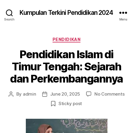
Kumpulan Terkini Pendidikan 2024
Search
Menu
Categories
PENDIDIKAN
Pendidikan Islam di
Timur Tengah: Sejarah
dan Perkembangannya
on
By
admin
June 20, 2025
No Comments
Post
Post
Pen
author
date
Sticky post
Isl
di
Tim
Ten
Sej