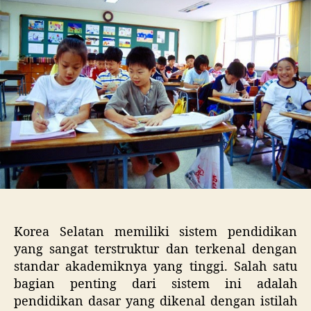
Sela
(초
등
학
교
–
Cho
Hakg
Sist
dan
Kuri
Korea Selatan memiliki sistem pendidikan
yang sangat terstruktur dan terkenal dengan
standar akademiknya yang tinggi. Salah satu
bagian penting dari sistem ini adalah
pendidikan dasar yang dikenal dengan istilah