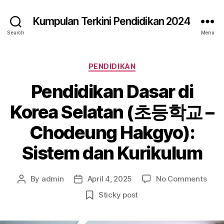
Kumpulan Terkini Pendidikan 2024
Search
Menu
Categories
PENDIDIKAN
Pendidikan Dasar di
Korea Selatan (초등학교 –
Chodeung Hakgyo):
Sistem dan Kurikulum
on
By
admin
April 4, 2025
No Comments
Post
Post
Pend
author
date
Sticky post
Dasa
di
Kore