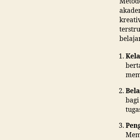
Metod
akade
kreat
terst
belajar
Kela
bert
mem
Bela
bag
tuga
Pen
Mem