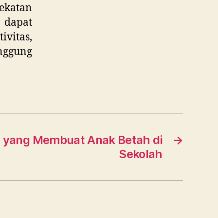
dekatan
d dapat
ivitas,
nggung
n yang Membuat Anak Betah di
→
Sekolah