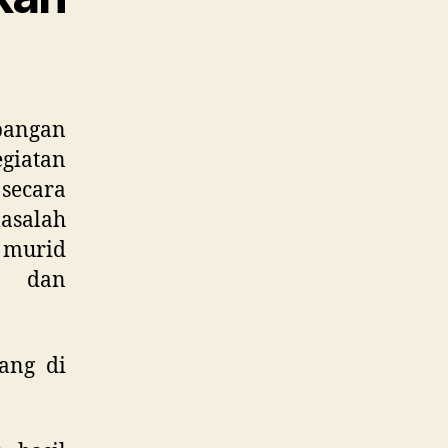
bangan
egiatan
secara
asalah
 murid
 dan
ang di