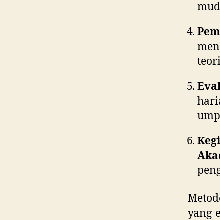
muda
Pem
men
teor
Eva
har
umpa
Keg
Aka
peng
Metod
yang e