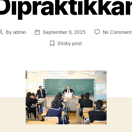
Dipraktikka
By
admin
September 9, 2025
No Comment
Post
Post
author
date
Sticky post