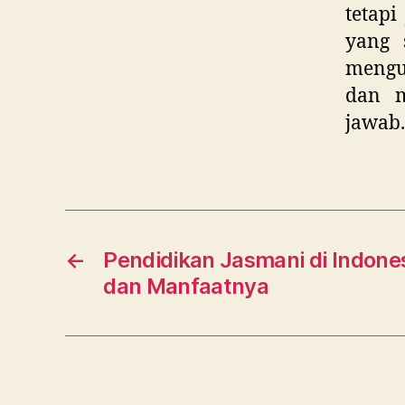
tetapi
yang s
mengua
dan m
jawab.
←
Pendidikan Jasmani di Indone
dan Manfaatnya