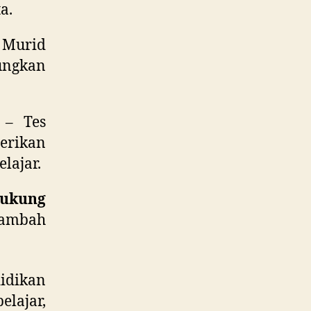
a.
rid
ungkan
– Tes
erikan
lajar.
ukung
nambah
idikan
elajar,