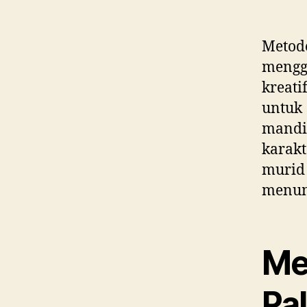
Metode
mengg
kreati
untuk
mandi
karak
murid
menum
Me
Pa