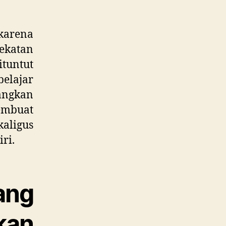
 karena
ekatan
ituntut
elajar
angkan
embuat
aligus
ri.
ang
kan