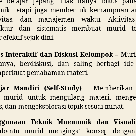
e belajar Jepang tidak hanya fokus pada
mik, tetapi juga membentuk kemampuan ana
ivitas, dan manajemen waktu. Aktivita
ruktur dan sistematis membuat murid te
 efektif sejak dini.
s Interaktif dan Diskusi Kelompok
– Muri
anya, berdiskusi, dan saling berbagi ide
perkuat pemahaman materi.
jar Mandiri (Self-Study)
– Memberikan 
i murid untuk mengulang materi, menge
s, dan mengeksplorasi topik sesuai minat.
ggunaan Teknik Mnemonik dan Visuali
bantu murid mengingat konsep dengan