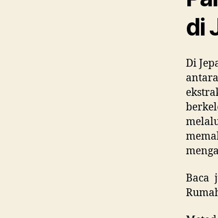
di
Di Je
antara
ekstr
berke
melal
mem
mengap
Baca 
Ruma