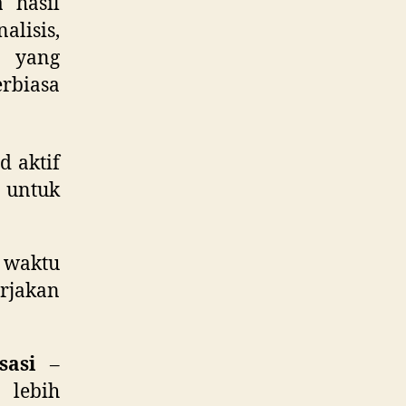
 hasil
lisis,
s yang
rbiasa
d aktif
 untuk
waktu
rjakan
sasi
–
 lebih