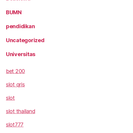
BUMN
pendidikan
Uncategorized
Universitas
bet 200
slot qris
slot
slot thailand
slot777