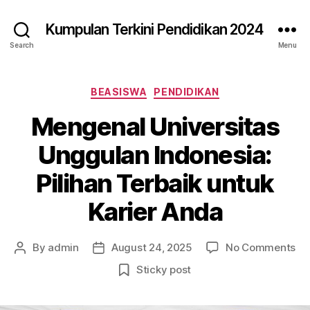
Kumpulan Terkini Pendidikan 2024
Search
Menu
Categories
BEASISWA
PENDIDIKAN
Mengenal Universitas
Unggulan Indonesia:
Pilihan Terbaik untuk
Karier Anda
on
By
admin
August 24, 2025
No Comments
Post
Post
Me
author
date
Sticky post
Un
Un
Ind