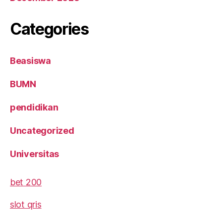
Categories
Beasiswa
BUMN
pendidikan
Uncategorized
Universitas
bet 200
slot qris