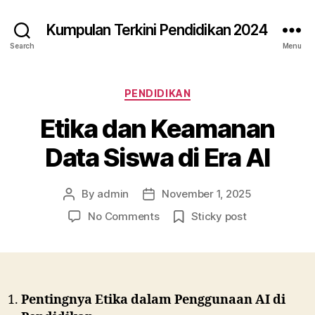
Kumpulan Terkini Pendidikan 2024
Search
Menu
Categories
PENDIDIKAN
Etika dan Keamanan
Data Siswa di Era AI
By
admin
November 1, 2025
Post
Post
author
date
on
No Comments
Sticky post
Etika
dan
Keamanan
Data
Siswa
Pentingnya Etika dalam Penggunaan AI di
di