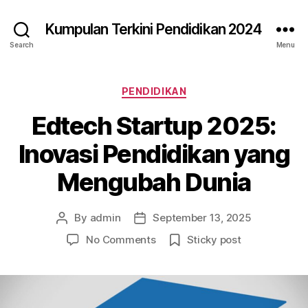
Kumpulan Terkini Pendidikan 2024
Search
Menu
Categories
PENDIDIKAN
Edtech Startup 2025:
Inovasi Pendidikan yang
Mengubah Dunia
By
admin
September 13, 2025
Post
Post
author
date
on
No Comments
Sticky post
Edtech
Startup
2025:
Inovasi