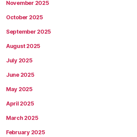
November 2025
October 2025
September 2025
August 2025
July 2025
June 2025
May 2025
April 2025
March 2025
February 2025