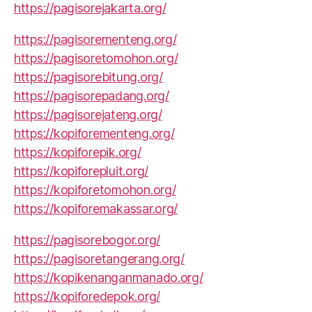
https://pagisorejakarta.org/
https://pagisorementeng.org/
https://pagisoretomohon.org/
https://pagisorebitung.org/
https://pagisorepadang.org/
https://pagisorejateng.org/
https://kopiforementeng.org/
https://kopiforepik.org/
https://kopiforepluit.org/
https://kopiforetomohon.org/
https://kopiforemakassar.org/
https://pagisorebogor.org/
https://pagisoretangerang.org/
https://kopikenanganmanado.org/
https://kopiforedepok.org/