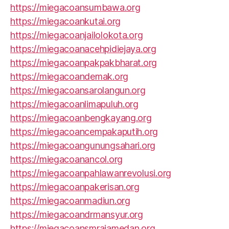
https://miegacoansumbawa.org
https://miegacoankutai.org
https://miegacoanjailolokota.org
https://miegacoanacehpidiejaya.org
https://miegacoanpakpakbharat.org
https://miegacoandemak.org
https://miegacoansarolangun.org
https://miegacoanlimapuluh.org
https://miegacoanbengkayang.org
https://miegacoancempakaputih.org
https://miegacoangunungsahari.org
https://miegacoanancol.org
https://miegacoanpahlawanrevolusi.org
https://miegacoanpakerisan.org
https://miegacoanmadiun.org
https://miegacoandrmansyur.org
https://miegacoansmrajamedan.org