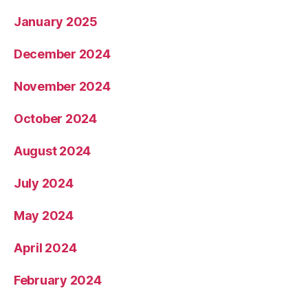
January 2025
December 2024
November 2024
October 2024
August 2024
July 2024
May 2024
April 2024
February 2024