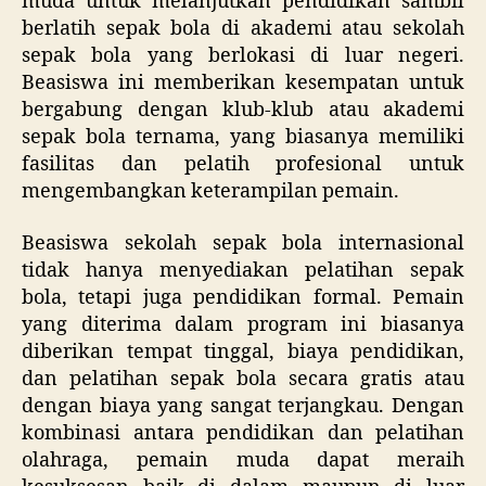
muda untuk melanjutkan pendidikan sambil
berlatih sepak bola di akademi atau sekolah
sepak bola yang berlokasi di luar negeri.
Beasiswa ini memberikan kesempatan untuk
bergabung dengan klub-klub atau akademi
sepak bola ternama, yang biasanya memiliki
fasilitas dan pelatih profesional untuk
mengembangkan keterampilan pemain.
Beasiswa sekolah sepak bola internasional
tidak hanya menyediakan pelatihan sepak
bola, tetapi juga pendidikan formal. Pemain
yang diterima dalam program ini biasanya
diberikan tempat tinggal, biaya pendidikan,
dan pelatihan sepak bola secara gratis atau
dengan biaya yang sangat terjangkau. Dengan
kombinasi antara pendidikan dan pelatihan
olahraga, pemain muda dapat meraih