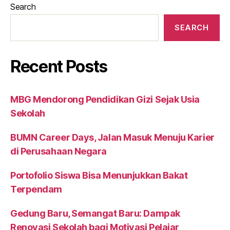
Search
SEARCH
Recent Posts
MBG Mendorong Pendidikan Gizi Sejak Usia
Sekolah
BUMN Career Days, Jalan Masuk Menuju Karier
di Perusahaan Negara
Portofolio Siswa Bisa Menunjukkan Bakat
Terpendam
Gedung Baru, Semangat Baru: Dampak
Renovasi Sekolah bagi Motivasi Pelajar