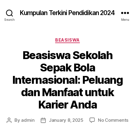
Kumpulan Terkini Pendidikan 2024
Search
Menu
Categories
BEASISWA
Beasiswa Sekolah
Sepak Bola
Internasional: Peluang
dan Manfaat untuk
Karier Anda
on
By
admin
January 8, 2025
No Comments
Post
Post
Be
author
date
Se