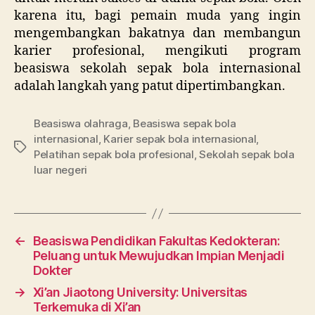
karena itu, bagi pemain muda yang ingin
mengembangkan bakatnya dan membangun
karier profesional, mengikuti program
beasiswa sekolah sepak bola internasional
adalah langkah yang patut dipertimbangkan.
Beasiswa olahraga
,
Beasiswa sepak bola
internasional
,
Karier sepak bola internasional
,
Tags
Pelatihan sepak bola profesional
,
Sekolah sepak bola
luar negeri
←
Beasiswa Pendidikan Fakultas Kedokteran:
Peluang untuk Mewujudkan Impian Menjadi
Dokter
→
Xi’an Jiaotong University: Universitas
Terkemuka di Xi’an