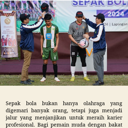
Se
Bo
Int
Pe
da
Ma
un
Kar
An
Sepak bola bukan hanya olahraga yang
digemari banyak orang, tetapi juga menjadi
jalur yang menjanjikan untuk meraih karier
profesional. Bagi pemain muda dengan bakat