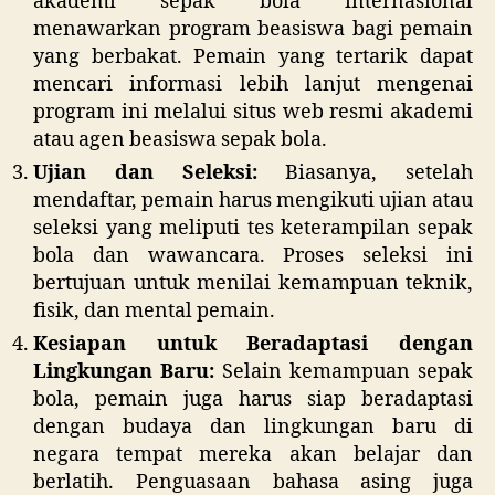
akademi sepak bola internasional
menawarkan program beasiswa bagi pemain
yang berbakat. Pemain yang tertarik dapat
mencari informasi lebih lanjut mengenai
program ini melalui situs web resmi akademi
atau agen beasiswa sepak bola.
Ujian dan Seleksi:
Biasanya, setelah
mendaftar, pemain harus mengikuti ujian atau
seleksi yang meliputi tes keterampilan sepak
bola dan wawancara. Proses seleksi ini
bertujuan untuk menilai kemampuan teknik,
fisik, dan mental pemain.
Kesiapan untuk Beradaptasi dengan
Lingkungan Baru:
Selain kemampuan sepak
bola, pemain juga harus siap beradaptasi
dengan budaya dan lingkungan baru di
negara tempat mereka akan belajar dan
berlatih. Penguasaan bahasa asing juga