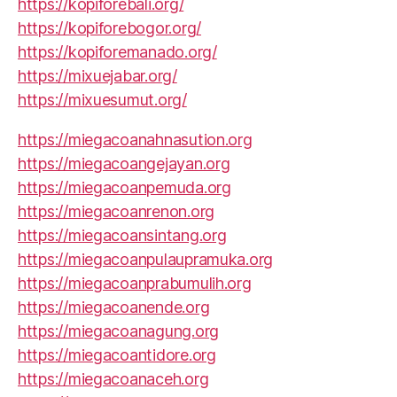
https://kopiforebali.org/
https://kopiforebogor.org/
https://kopiforemanado.org/
https://mixuejabar.org/
https://mixuesumut.org/
https://miegacoanahnasution.org
https://miegacoangejayan.org
https://miegacoanpemuda.org
https://miegacoanrenon.org
https://miegacoansintang.org
https://miegacoanpulaupramuka.org
https://miegacoanprabumulih.org
https://miegacoanende.org
https://miegacoanagung.org
https://miegacoantidore.org
https://miegacoanaceh.org