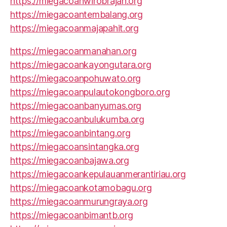
https://miegacoanwirobrajan.org
https://miegacoantembalang.org
https://miegacoanmajapahit.org
https://miegacoanmanahan.org
https://miegacoankayongutara.org
https://miegacoanpohuwato.org
https://miegacoanpulautokongboro.org
https://miegacoanbanyumas.org
https://miegacoanbulukumba.org
https://miegacoanbintang.org
https://miegacoansintangka.org
https://miegacoanbajawa.org
https://miegacoankepulauanmerantiriau.org
https://miegacoankotamobagu.org
https://miegacoanmurungraya.org
https://miegacoanbimantb.org